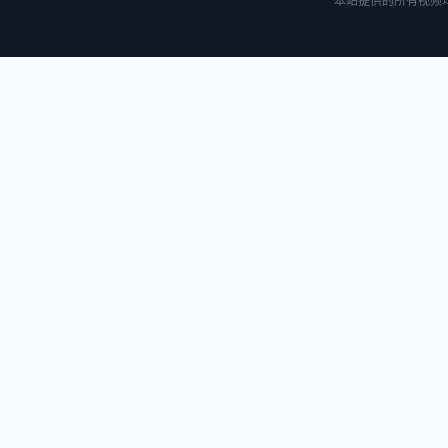
本站提供的所有视频