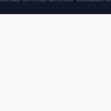
均来源于互联网，仅供学习交流使用，版权归原作者所有。 如有侵权请联系我们，我们