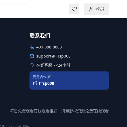
登录
联系我们
400-888-8888
support@TTsp008
在线客服 7×24小时
商务合作✈️
TTsp008
每日免费观看在线观看推荐 - 海量影视资源免费在线观看